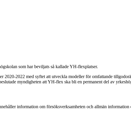
ögskolan som har beviljats så kallade YH-flexplatser.
 2020-2022 med syftet att utveckla modeller för omfattande tillgodo
eslutade myndigheten att YH-flex ska bli en permanent del av yrkesh
ehåller information om försöksverksamheten och allmän information o