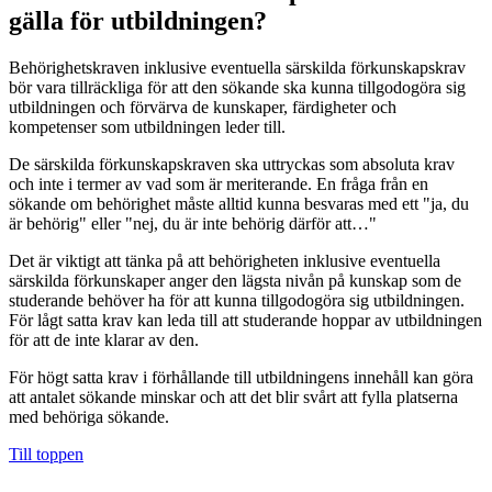
gälla för utbildningen?
Behörighetskraven inklusive eventuella särskilda förkunskapskrav
bör vara tillräckliga för att den sökande ska kunna tillgodogöra sig
utbildningen och förvärva de kunskaper, färdigheter och
kompetenser som utbildningen leder till.
De särskilda förkunskapskraven ska uttryckas som absoluta krav
och inte i termer av vad som är meriterande. En fråga från en
sökande om behörighet måste alltid kunna besvaras med ett "ja, du
är behörig" eller "nej, du är inte behörig därför att…"
Det är viktigt att tänka på att behörigheten inklusive eventuella
särskilda förkunskaper anger den lägsta nivån på kunskap som de
studerande behöver ha för att kunna tillgodogöra sig utbildningen.
För lågt satta krav kan leda till att studerande hoppar av utbildningen
för att de inte klarar av den.
För högt satta krav i förhållande till utbildningens innehåll kan göra
att antalet sökande minskar och att det blir svårt att fylla platserna
med behöriga sökande.
Till toppen